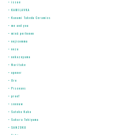
issue
KAMILAVKA
Kanami Takeda Ceramics
me and you
minä perhonen
nejicommu
nezu
nekozeyama
Noritake
opnner
Ore
Pisceans
proef
sneeuw
Satoko Kako
Sakura Tokiyama
SANZOKU