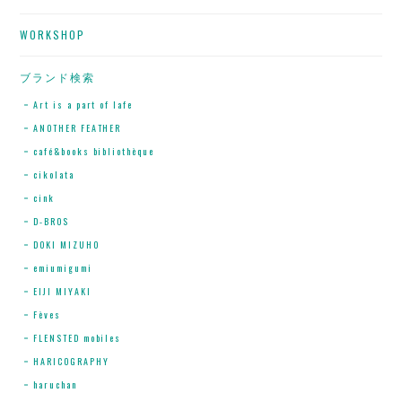
WORKSHOP
ブランド検索
Art is a part of lafe
ANOTHER FEATHER
café&books bibliothèque
cikolata
cink
D-BROS
DOKI MIZUHO
emiumigumi
EIJI MIYAKI
Fèves
FLENSTED mobiles
HARICOGRAPHY
haruchan