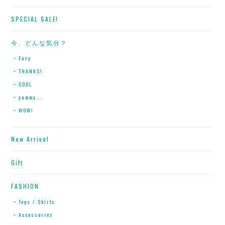
SPECIAL SALE!
今、どんな気分？
Easy
THANKS!
COOL
yummy...
WOW!
New Arrival
Gift
FASHION
Tops / Shirts
Accessories