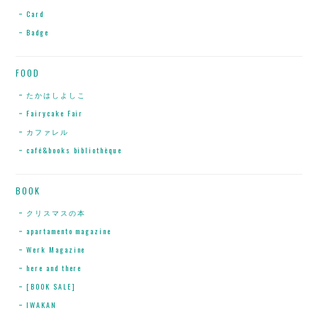
Card
Badge
FOOD
たかはしよしこ
Fairycake Fair
カファレル
café&books bibliothèque
BOOK
クリスマスの本
apartamento magazine
Werk Magazine
here and there
[BOOK SALE]
IWAKAN