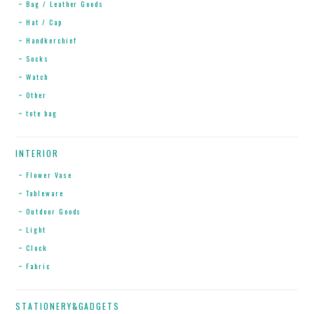
Bag / Leather Goods
Hat / Cap
Handkerchief
Socks
Watch
Other
tote bag
INTERIOR
Flower Vase
Tableware
Outdoor Goods
Light
Clock
Fabric
STATIONERY&GADGETS