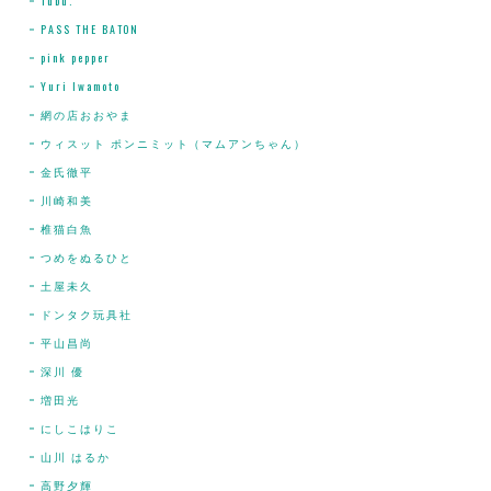
Tubu.
PASS THE BATON
pink pepper
Yuri Iwamoto
網の店おおやま
ウィスット ポンニミット（マムアンちゃん）
金氏徹平
川崎和美
椎猫白魚
つめをぬるひと
土屋未久
ドンタク玩具社
平山昌尚
深川 優
増田光
にしこはりこ
山川 はるか
高野夕輝