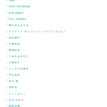
Tubu.
PASS THE BATON
pink pepper
Yuri Iwamoto
網の店おおやま
ウィスット ポンニミット（マムアンちゃん）
金氏徹平
川崎和美
椎猫白魚
つめをぬるひと
土屋未久
ドンタク玩具社
平山昌尚
深川 優
増田光
にしこはりこ
山川 はるか
高野夕輝