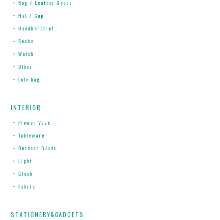
Bag / Leather Goods
Hat / Cap
Handkerchief
Socks
Watch
Other
tote bag
INTERIOR
Flower Vase
Tableware
Outdoor Goods
Light
Clock
Fabric
STATIONERY&GADGETS