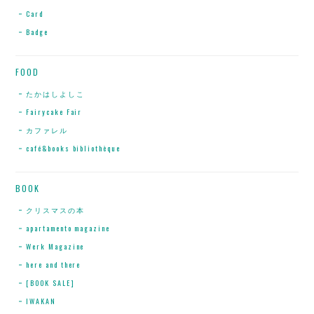
Card
Badge
FOOD
たかはしよしこ
Fairycake Fair
カファレル
café&books bibliothèque
BOOK
クリスマスの本
apartamento magazine
Werk Magazine
here and there
[BOOK SALE]
IWAKAN