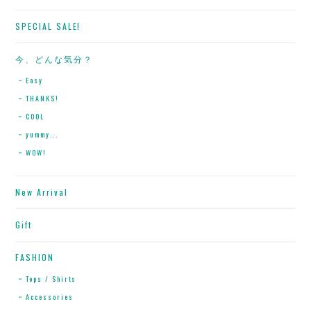
SPECIAL SALE!
今、どんな気分？
Easy
THANKS!
COOL
yummy...
WOW!
New Arrival
Gift
FASHION
Tops / Shirts
Accessories