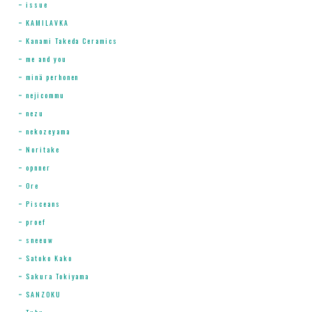
issue
KAMILAVKA
Kanami Takeda Ceramics
me and you
minä perhonen
nejicommu
nezu
nekozeyama
Noritake
opnner
Ore
Pisceans
proef
sneeuw
Satoko Kako
Sakura Tokiyama
SANZOKU