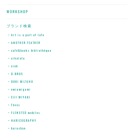
WORKSHOP
ブランド検索
Art is a part of lafe
ANOTHER FEATHER
café&books bibliothèque
cikolata
cink
D-BROS
DOKI MIZUHO
emiumigumi
EIJI MIYAKI
Fèves
FLENSTED mobiles
HARICOGRAPHY
haruchan