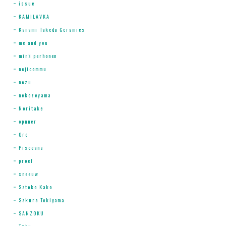
issue
KAMILAVKA
Kanami Takeda Ceramics
me and you
minä perhonen
nejicommu
nezu
nekozeyama
Noritake
opnner
Ore
Pisceans
proef
sneeuw
Satoko Kako
Sakura Tokiyama
SANZOKU