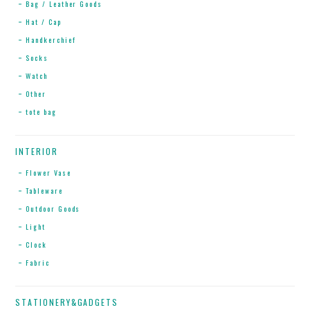
Bag / Leather Goods
Hat / Cap
Handkerchief
Socks
Watch
Other
tote bag
INTERIOR
Flower Vase
Tableware
Outdoor Goods
Light
Clock
Fabric
STATIONERY&GADGETS