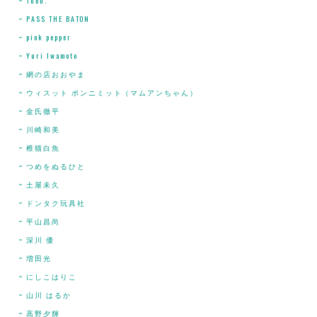
Tubu.
PASS THE BATON
pink pepper
Yuri Iwamoto
網の店おおやま
ウィスット ポンニミット（マムアンちゃん）
金氏徹平
川崎和美
椎猫白魚
つめをぬるひと
土屋未久
ドンタク玩具社
平山昌尚
深川 優
増田光
にしこはりこ
山川 はるか
高野夕輝