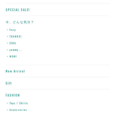
SPECIAL SALE!
今、どんな気分？
Easy
THANKS!
COOL
yummy...
WOW!
New Arrival
Gift
FASHION
Tops / Shirts
Accessories