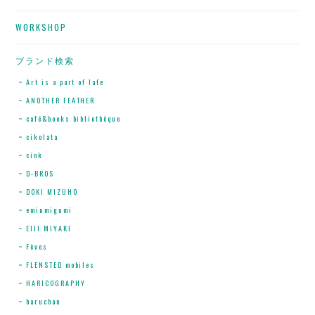
WORKSHOP
ブランド検索
Art is a part of lafe
ANOTHER FEATHER
café&books bibliothèque
cikolata
cink
D-BROS
DOKI MIZUHO
emiumigumi
EIJI MIYAKI
Fèves
FLENSTED mobiles
HARICOGRAPHY
haruchan