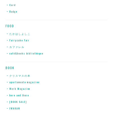
Card
Badge
FOOD
たかはしよしこ
Fairycake Fair
カファレル
café&books bibliothèque
BOOK
クリスマスの本
apartamento magazine
Werk Magazine
here and there
[BOOK SALE]
IWAKAN