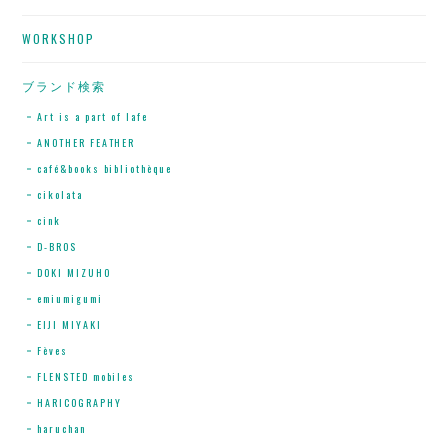
WORKSHOP
ブランド検索
Art is a part of lafe
ANOTHER FEATHER
café&books bibliothèque
cikolata
cink
D-BROS
DOKI MIZUHO
emiumigumi
EIJI MIYAKI
Fèves
FLENSTED mobiles
HARICOGRAPHY
haruchan