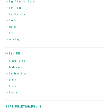
Bag / Leather Goods
Hat / Cap
Handkerchief
Socks
Watch
Other
tote bag
INTERIOR
Flower Vase
Tableware
Outdoor Goods
Light
Clock
Fabric
STATIONERY&GADGETS