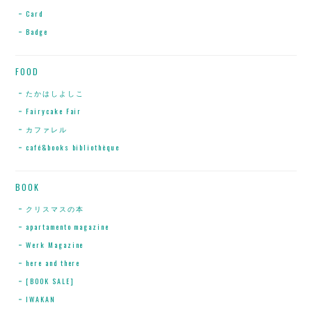
Card
Badge
FOOD
たかはしよしこ
Fairycake Fair
カファレル
café&books bibliothèque
BOOK
クリスマスの本
apartamento magazine
Werk Magazine
here and there
[BOOK SALE]
IWAKAN