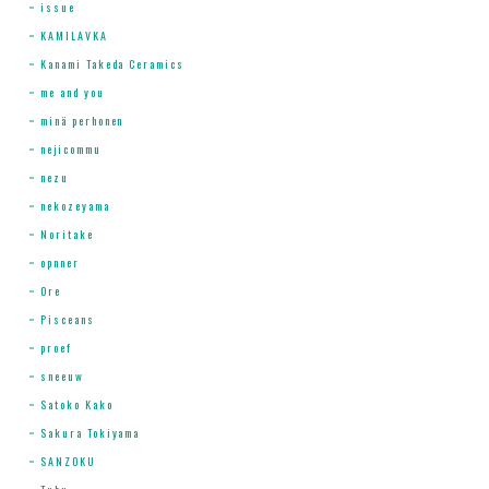
issue
KAMILAVKA
Kanami Takeda Ceramics
me and you
minä perhonen
nejicommu
nezu
nekozeyama
Noritake
opnner
Ore
Pisceans
proef
sneeuw
Satoko Kako
Sakura Tokiyama
SANZOKU