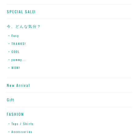
SPECIAL SALE!
今、どんな気分？
Easy
THANKS!
COOL
yummy...
WOW!
New Arrival
Gift
FASHION
Tops / Shirts
Accessories