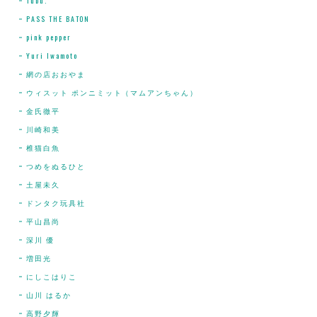
Tubu.
PASS THE BATON
pink pepper
Yuri Iwamoto
網の店おおやま
ウィスット ポンニミット（マムアンちゃん）
金氏徹平
川崎和美
椎猫白魚
つめをぬるひと
土屋未久
ドンタク玩具社
平山昌尚
深川 優
増田光
にしこはりこ
山川 はるか
高野夕輝