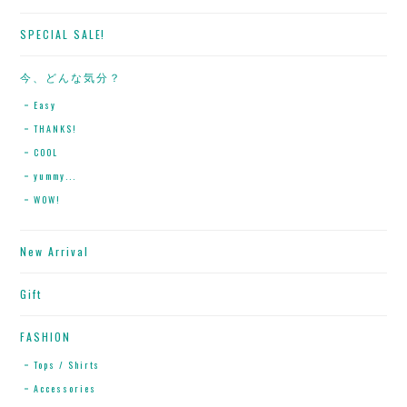
SPECIAL SALE!
今、どんな気分？
Easy
THANKS!
COOL
yummy...
WOW!
New Arrival
Gift
FASHION
Tops / Shirts
Accessories