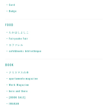
Card
Badge
FOOD
たかはしよしこ
Fairycake Fair
カファレル
café&books bibliothèque
BOOK
クリスマスの本
apartamento magazine
Werk Magazine
here and there
[BOOK SALE]
IWAKAN