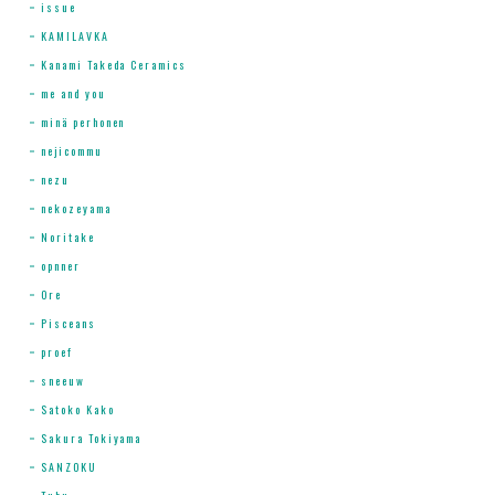
issue
KAMILAVKA
Kanami Takeda Ceramics
me and you
minä perhonen
nejicommu
nezu
nekozeyama
Noritake
opnner
Ore
Pisceans
proef
sneeuw
Satoko Kako
Sakura Tokiyama
SANZOKU