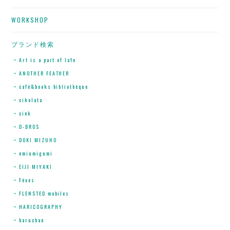
WORKSHOP
ブランド検索
Art is a part of lafe
ANOTHER FEATHER
café&books bibliothèque
cikolata
cink
D-BROS
DOKI MIZUHO
emiumigumi
EIJI MIYAKI
Fèves
FLENSTED mobiles
HARICOGRAPHY
haruchan