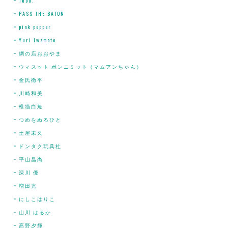
Tubu.
PASS THE BATON
pink pepper
Yuri Iwamoto
網の店おおやま
ウィスット ポンニミット（マムアンちゃん）
金氏徹平
川崎和美
椎猫白魚
つめをぬるひと
土屋未久
ドンタク玩具社
平山昌尚
深川 優
増田光
にしこはりこ
山川 はるか
高野夕輝