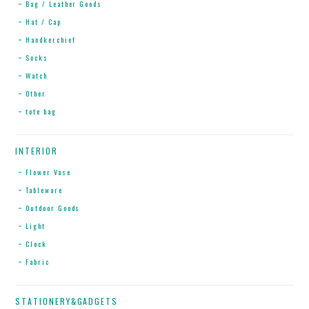
Bag / Leather Goods
Hat / Cap
Handkerchief
Socks
Watch
Other
tote bag
INTERIOR
Flower Vase
Tableware
Outdoor Goods
Light
Clock
Fabric
STATIONERY&GADGETS