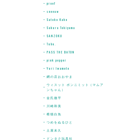
proef
sneeuw
Satoko Kako
Sakura Tokiyama
SANZOKU
Tubu.
PASS THE BATON
pink pepper
Yuri Iwamoto
網の店おおやま
ウィスット ポンニミット（マムア
ンちゃん）
金氏徹平
川崎和美
椎猫白魚
つめをぬるひと
土屋未久
ドンタク玩具社