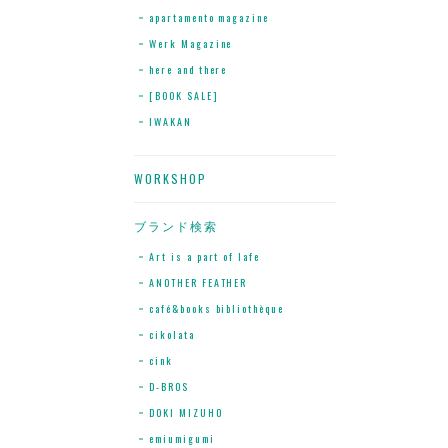
apartamento magazine
Werk Magazine
here and there
[BOOK SALE]
IWAKAN
WORKSHOP
ブランド検索
Art is a part of lafe
ANOTHER FEATHER
café&books bibliothèque
cikolata
cink
D-BROS
DOKI MIZUHO
emiumigumi