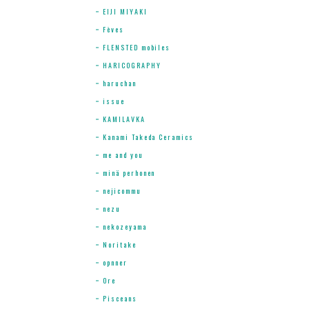
EIJI MIYAKI
Fèves
FLENSTED mobiles
HARICOGRAPHY
haruchan
issue
KAMILAVKA
Kanami Takeda Ceramics
me and you
minä perhonen
nejicommu
nezu
nekozeyama
Noritake
opnner
Ore
Pisceans