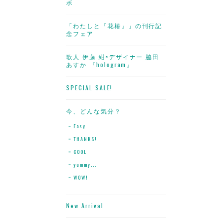
ボ
「わたしと『花椿』」の刊行記
念フェア
歌人 伊藤 紺×デザイナー 脇田
あすか 『hologram』
SPECIAL SALE!
今、どんな気分？
Easy
THANKS!
COOL
yummy...
WOW!
New Arrival