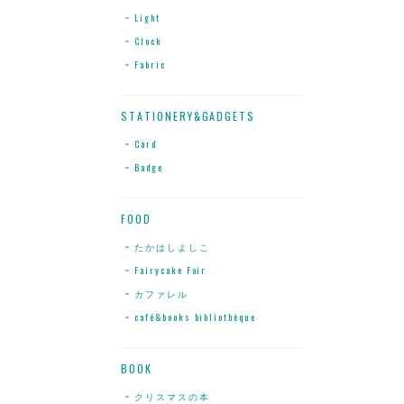
Light
Clock
Fabric
STATIONERY&GADGETS
Card
Badge
FOOD
たかはしよしこ
Fairycake Fair
カファレル
café&books bibliothèque
BOOK
クリスマスの本