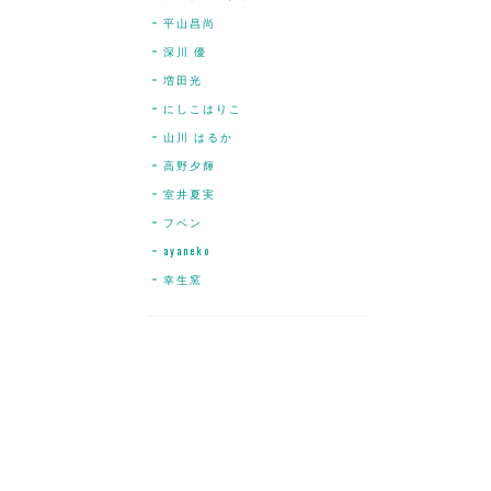
平山昌尚
深川 優
増田光
にしこはりこ
山川 はるか
高野夕輝
室井夏実
フベン
ayaneko
幸生窯