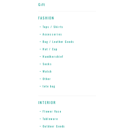
Gift
FASHION
Tops / Shirts
Accessories
Bag / Leather Goods
Hat / Cap
Handkerchief
Socks
Watch
Other
tote bag
INTERIOR
Flower Vase
Tableware
Outdoor Goods